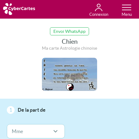
Connexion
Anniversaire
Fête du jour
Amour
Amitié
Merci
Toutes les cartes
Envoi WhatsApp
Chien
Ma carte Astrologie chinoise
1
De la part de