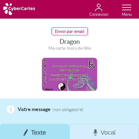
Connexion
Anniversaire
Fête du jour
Amour
Amitié
Merci
Toutes les cartes
Envoi par email
Dragon
Ma carte Jours de fête
1
Votre message
(non obligatoire)
Texte
Vocal