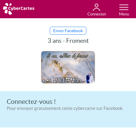
Connexion
Anniversaire
Fête du jour
Amour
Amitié
Merci
Toutes les cartes
Envoi Facebook
3 ans - Froment
Connectez-vous !
Pour envoyer gratuitement cette cybercarte sur Facebook.