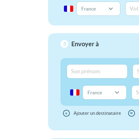
Envoyer à
3
+
Ajouter un destinataire
≡