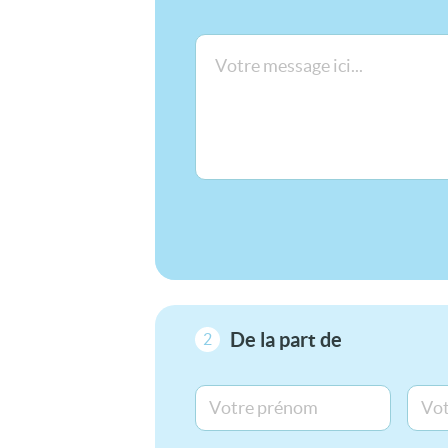
De la part de
2