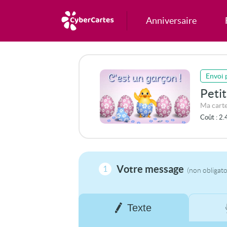
Anniversaire
Envoi 
Petit
Ma carte
Coût :
2.
Votre message
1
(non obligato
Texte