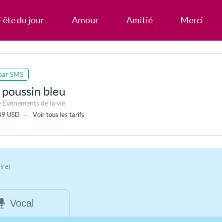
Fête du jour
Amour
Amitié
Merci
par SMS
 poussin bleu
 Evénements de la vie
49
USD
-
Voir tous les tarifs
ire)
Vocal