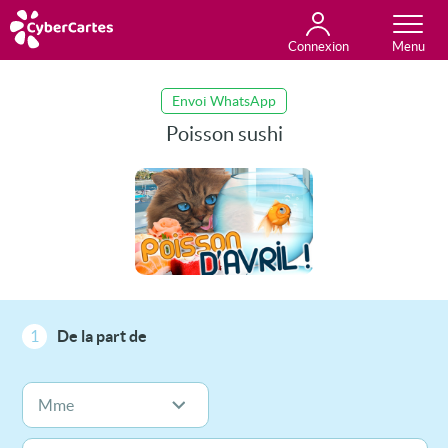
Connexion
Anniversaire
Fête du jour
Amour
Amitié
Merci
Toutes les cartes
Envoi WhatsApp
Poisson sushi
1
De la part de