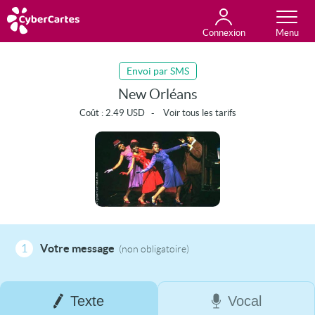
Connexion
Anniversaire
Fête du jour
Amour
Amitié
Merci
Toutes les cartes
Envoi par SMS
New Orléans
Coût :
2.49
USD
-
Voir tous les tarifs
1
Votre message
(non obligatoire)
Texte
Vocal