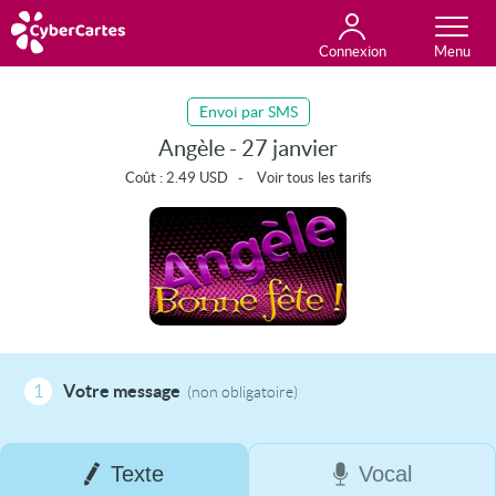
Connexion
Anniversaire
Fête du jour
Amour
Amitié
Merci
Toutes les cartes
Envoi par SMS
Angèle - 27 janvier
Coût :
2.49
USD
-
Voir tous les tarifs
1
Votre message
(non obligatoire)
Texte
Vocal