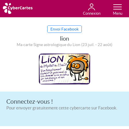
Connexion
Anniversaire
Fête du jour
Amour
Amitié
Merci
Toutes les cartes
Envoi Facebook
lion
Ma carte Signe astrologique du Lion (23 juil. - 22 août)
Connectez-vous !
Pour envoyer gratuitement cette cybercarte sur Facebook.