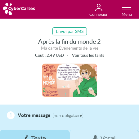
Connexion
Anniversaire
Fête du jour
Amour
Amitié
Merci
Toutes les cartes
Envoi par SMS
Après la fin du monde 2
Ma carte Evénements de la vie
Coût :
2.49
USD
-
Voir tous les tarifs
1
Votre message
(non obligatoire)
Texte
Vocal