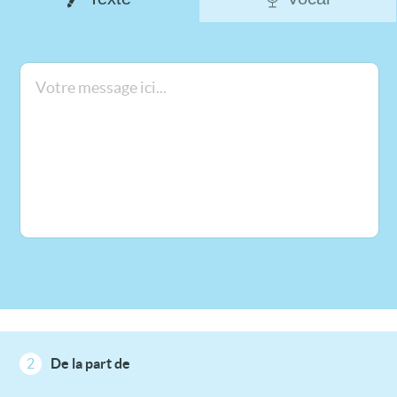
2
De la part de