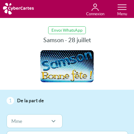
Connexion
Anniversaire
Fête du jour
Amour
Amitié
Merci
Toutes les cartes
Envoi WhatsApp
Samson - 28 juillet
1
De la part de