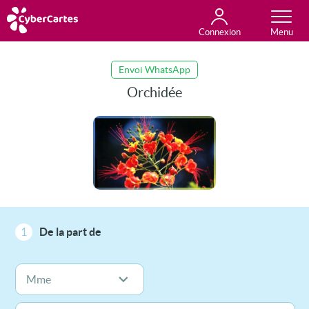
Connexion
Anniversaire
Fête du jour
Amour
Amitié
Merci
Toutes les cartes
Envoi WhatsApp
Orchidée
1
De la part de