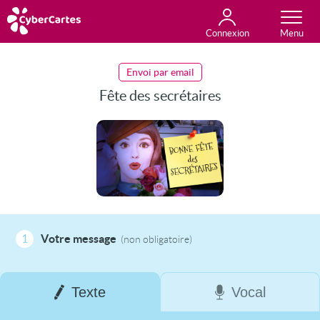
Connexion
Anniversaire
Fête du jour
Amour
Amitié
Merci
Toutes les cartes
Envoi par email
Fête des secrétaires
1
Votre message
(non obligatoire)
Texte
Vocal