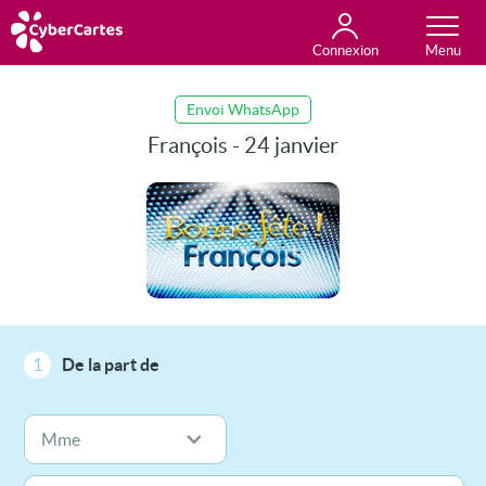
Connexion
Anniversaire
Fête du jour
Amour
Amitié
Merci
Toutes les cartes
Envoi WhatsApp
François - 24 janvier
1
De la part de