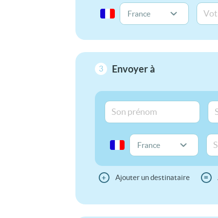
Envoyer à
3
+
Ajouter un destinataire
≡