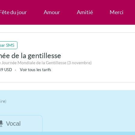
Fête du jour
Amour
Amitié
Merci
par SMS
ée de la gentillesse
 Journée Mondiale de la Gentillesse (3 novembre)
49
USD
-
Voir tous les tarifs
ire)
Vocal