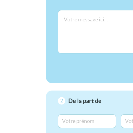
De la part de
2