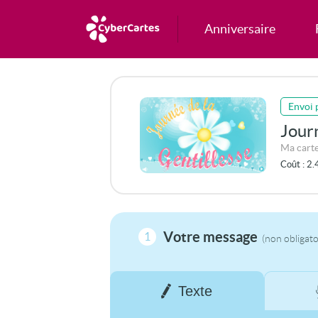
Anniversaire
Envoi 
Journ
Ma carte
Coût :
2.
Votre message
1
(non obligato
Texte