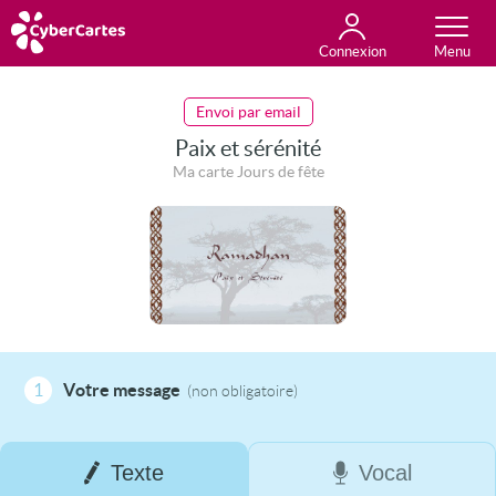
Connexion
Anniversaire
Fête du jour
Amour
Amitié
Merci
Toutes les cartes
Envoi par email
Paix et sérénité
Ma carte Jours de fête
1
Votre message
(non obligatoire)
Texte
Vocal