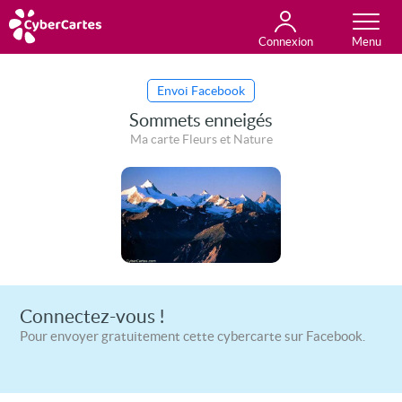
Connexion
Anniversaire
Fête du jour
Amour
Amitié
Merci
Toutes les cartes
Envoi Facebook
Sommets enneigés
Ma carte Fleurs et Nature
Connectez-vous !
Pour envoyer gratuitement cette cybercarte sur Facebook.