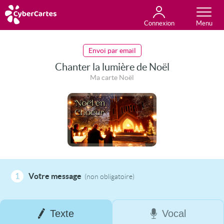
Connexion
Anniversaire
Fête du jour
Amour
Amitié
Merci
Toutes les cartes
Envoi par email
Chanter la lumière de Noël
Ma carte Noël
1
Votre message
(non obligatoire)
Texte
Vocal