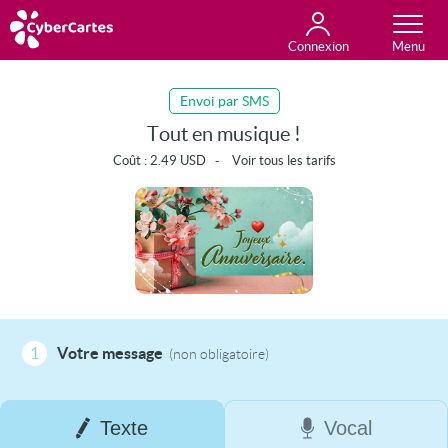
Connexion
Anniversaire
Fête du jour
Amour
Amitié
Merci
Toutes les cartes
Envoi par SMS
Tout en musique !
Coût :
2.49
USD
-
Voir tous les tarifs
1
Votre message
(non obligatoire)
Texte
Vocal