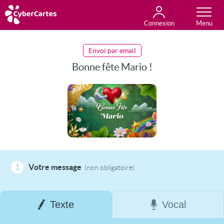
Connexion
Anniversaire
Fête du jour
Amour
Amitié
Merci
Toutes les cartes
Envoi par email
Bonne fête Mario !
1
Votre message
(non obligatoire)
Texte
Vocal