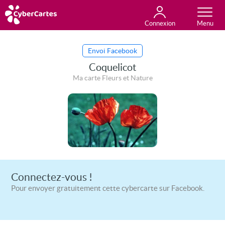
Connexion
Anniversaire
Fête du jour
Amour
Amitié
Merci
Toutes les cartes
Envoi Facebook
Coquelicot
Ma carte Fleurs et Nature
Connectez-vous !
Pour envoyer gratuitement cette cybercarte sur Facebook.