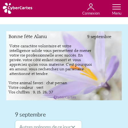
Connexion
Anniversaire
Fête du jour
Amour
Amitié
Merci
Toutes les cartes
9 septembre