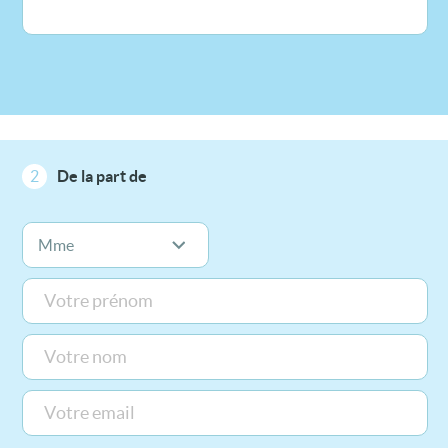
2
De la part de