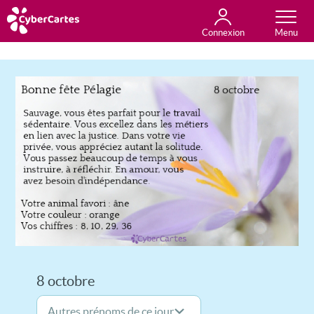
Connexion
Anniversaire
Fête du jour
Amour
Amitié
Merci
Toutes les cartes
8 octobre