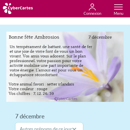
Connexion
Anniversaire
Fête du jour
Amour
Amitié
Merci
Toutes les cartes
7 décembre