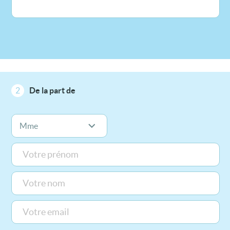
2
De la part de