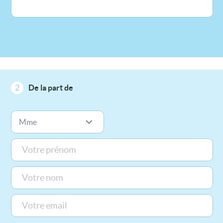
2
De la part de