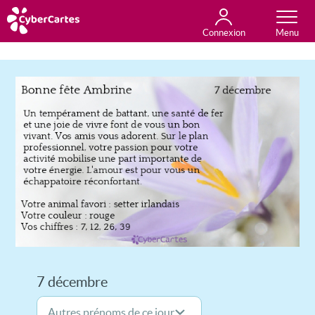
Connexion
Anniversaire
Fête du jour
Amour
Amitié
Merci
Toutes les cartes
7 décembre