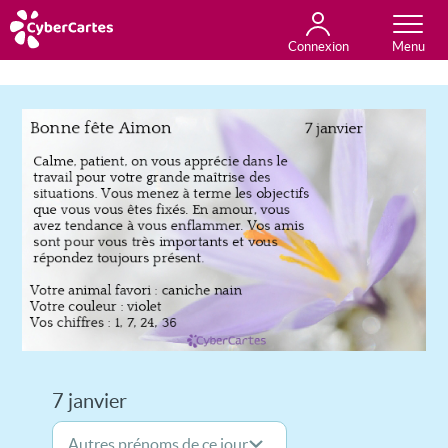
Connexion
Anniversaire
Fête du jour
Amour
Amitié
Merci
Toutes les cartes
7 janvier