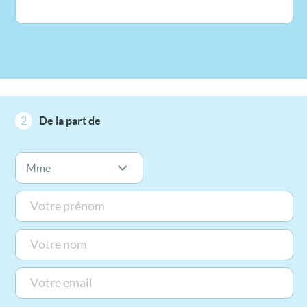
2
De la part de