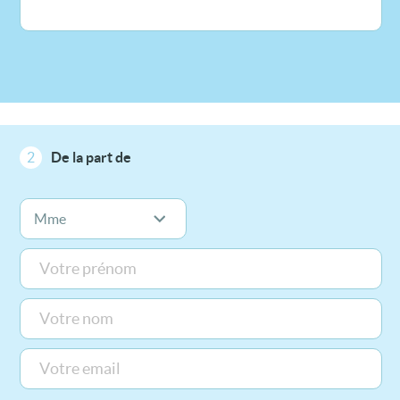
2
De la part de