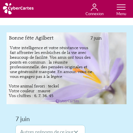
Connexion
Anniversaire
Fête du jour
Amour
Amitié
Merci
Toutes les cartes
7 juin