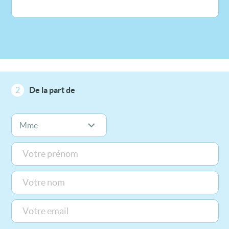
2
De la part de