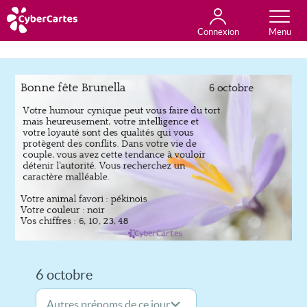
Connexion
Anniversaire
Fête du jour
Amour
Amitié
Merci
Toutes les cartes
6 octobre