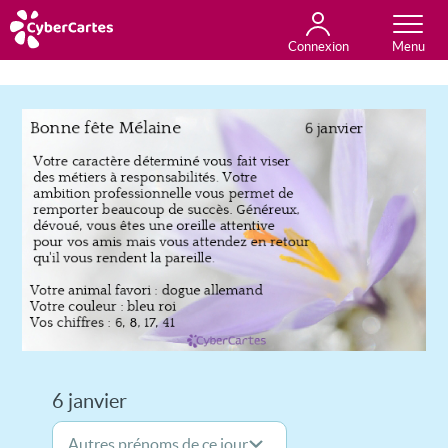
Connexion
Anniversaire
Fête du jour
Amour
Amitié
Merci
Toutes les cartes
6 janvier