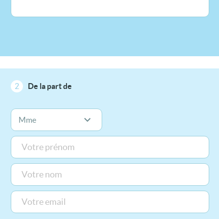
2
De la part de