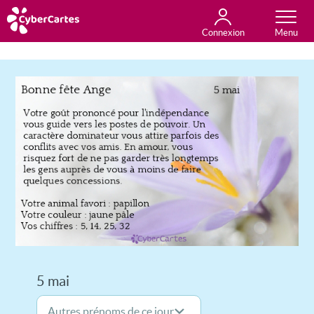
Connexion
Anniversaire
Fête du jour
Amour
Amitié
Merci
Toutes les cartes
5 mai