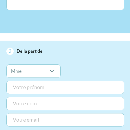
2
De la part de