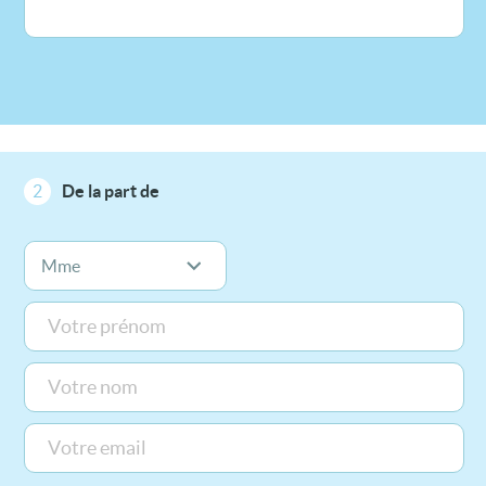
2
De la part de