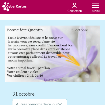
Connexion
Anniversaire
Fête du jour
Amour
Amitié
Merci
Toutes les cartes
31 octobre