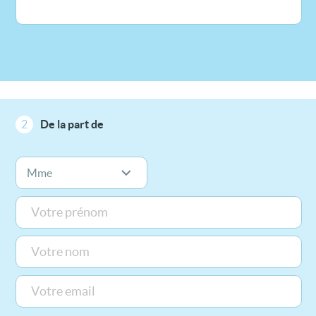
2
De la part de