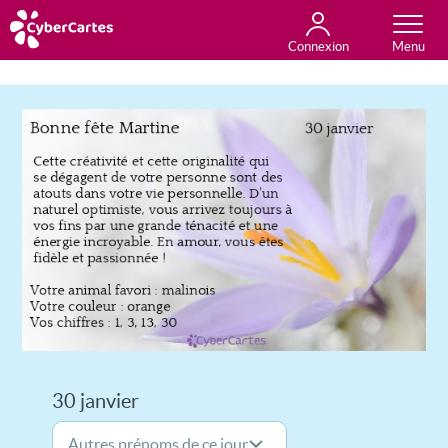
Connexion
Anniversaire
Fête du jour
Amour
Amitié
Merci
Toutes les cartes
30 janvier