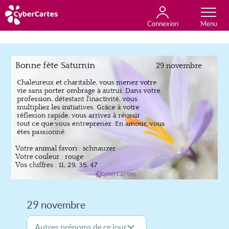
Connexion
Anniversaire
Fête du jour
Amour
Amitié
Merci
Toutes les cartes
29 novembre