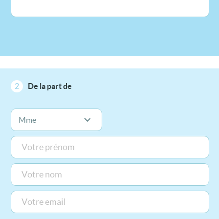
2
De la part de