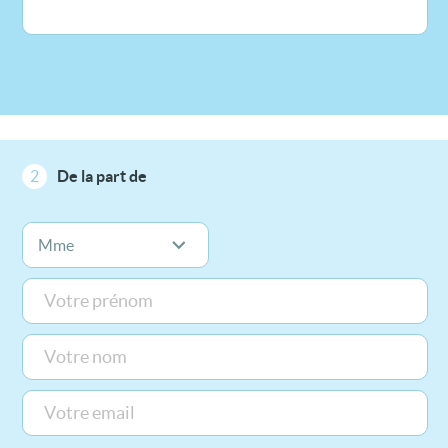
2
De la part de