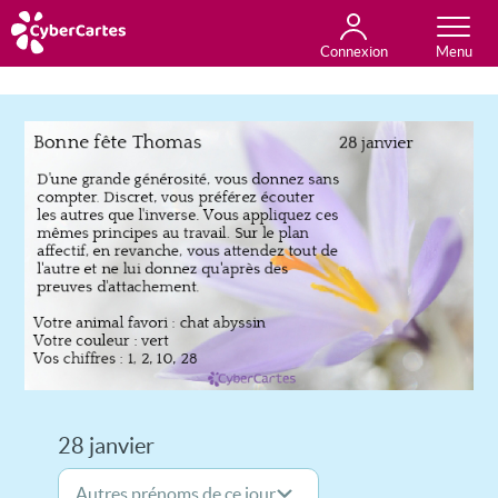
Connexion
Anniversaire
Fête du jour
Amour
Amitié
Merci
Toutes les cartes
28 janvier