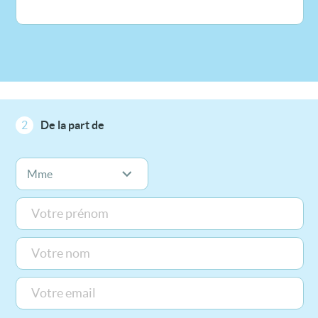
2
De la part de