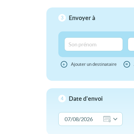
Envoyer à
3
+
Ajouter un destinataire
≡
Date d'envoi
4