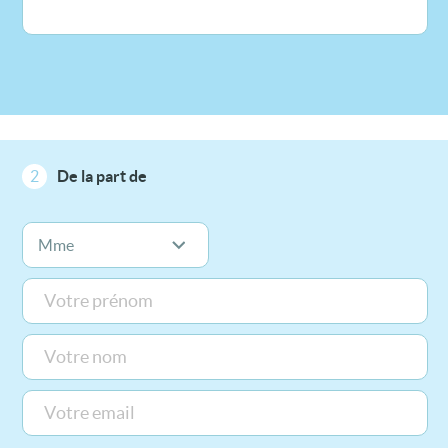
2
De la part de