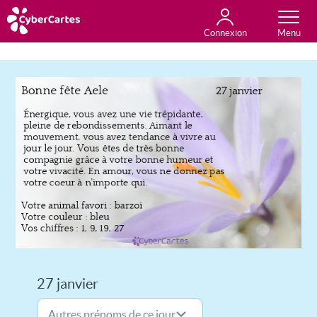
Connexion
Anniversaire
Fête du jour
Amour
Amitié
Merci
Toutes les cartes
27 janvier