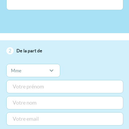
2
De la part de