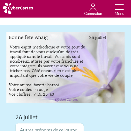
Connexion
Anniversaire
Fête du jour
Amour
Amitié
Merci
Toutes les cartes
26 juillet