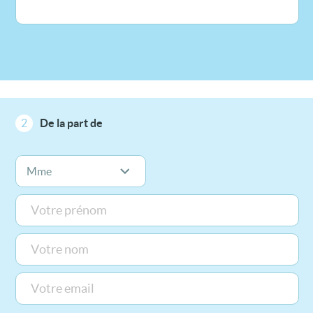
2
De la part de