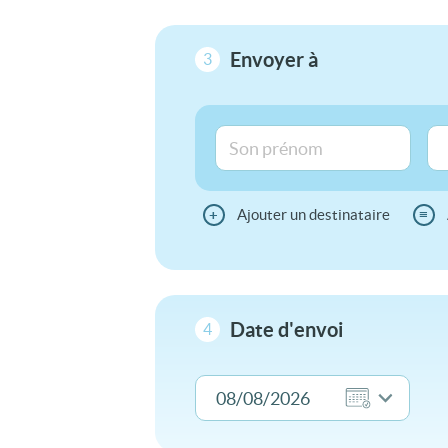
Envoyer à
3
+
Ajouter un destinataire
≡
Date d'envoi
4