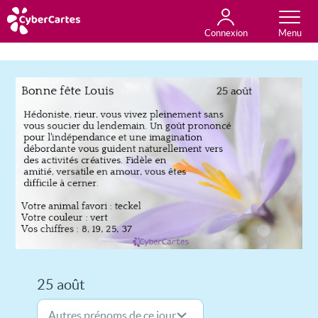
Connexion
Anniversaire
Fête du jour
Amour
Amitié
Merci
Toutes les cartes
25 août