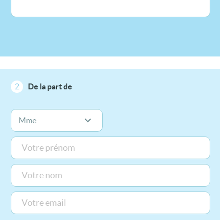
2
De la part de