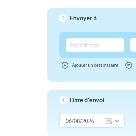
Envoyer à
3
+
Ajouter un destinataire
≡
Date d'envoi
4