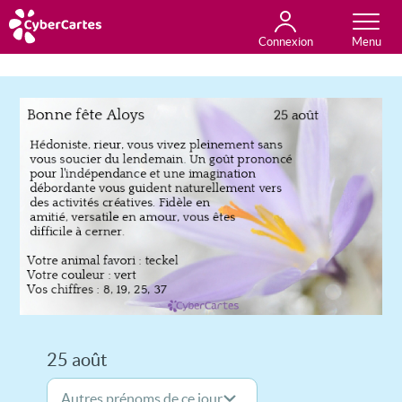
Connexion
Anniversaire
Fête du jour
Amour
Amitié
Merci
Toutes les cartes
25 août