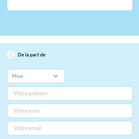
2
De la part de