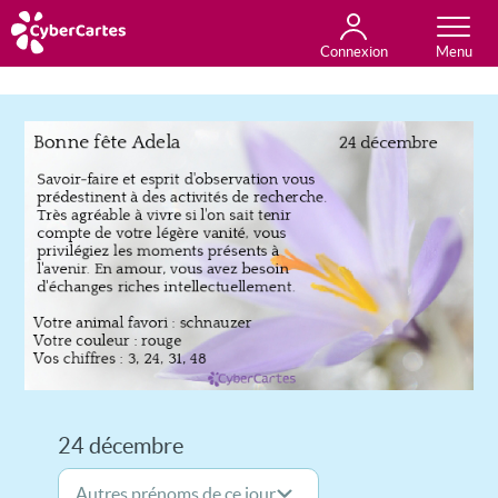
Connexion
Anniversaire
Fête du jour
Amour
Amitié
Merci
Toutes les cartes
24 décembre