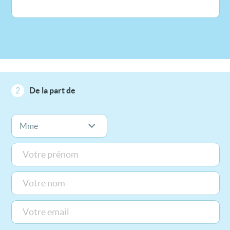
2
De la part de