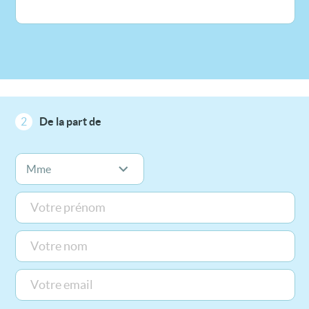
2
De la part de