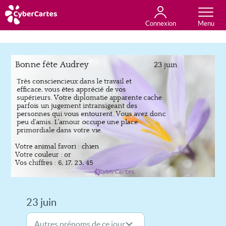
Connexion
Anniversaire
Fête du jour
Amour
Amitié
Merci
Toutes les cartes
23 juin