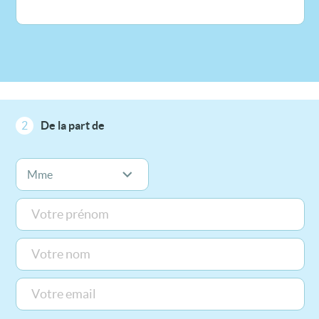
2
De la part de