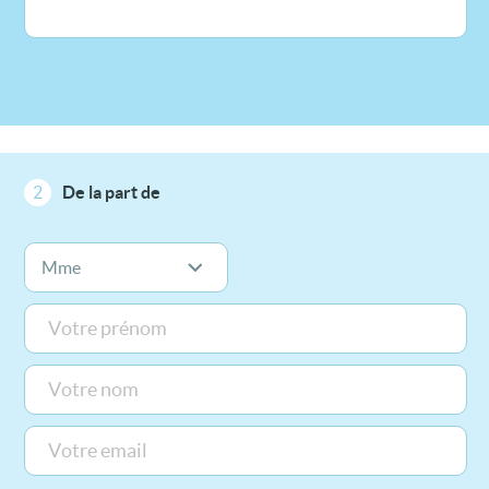
2
De la part de