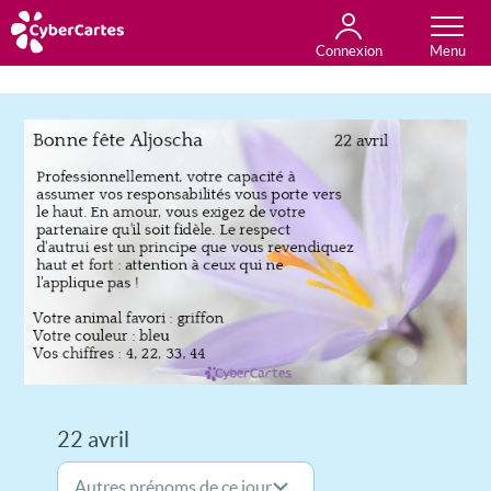
Connexion
Anniversaire
Fête du jour
Amour
Amitié
Merci
Toutes les cartes
22 avril