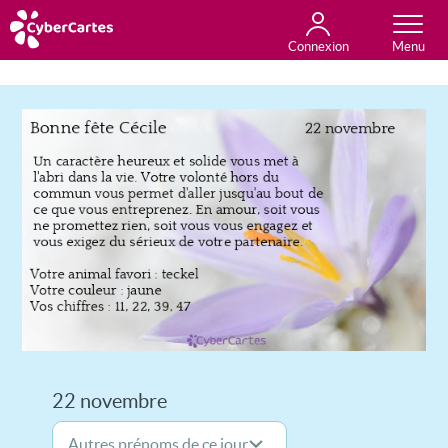
Connexion
Anniversaire
Fête du jour
Amour
Amitié
Merci
Toutes les cartes
22 novembre