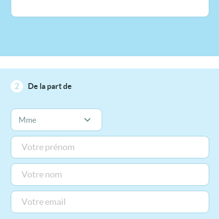
2
De la part de