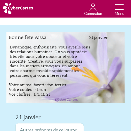
Connexion
Anniversaire
Fête du jour
Amour
Amitié
Merci
Toutes les cartes
21 janvier