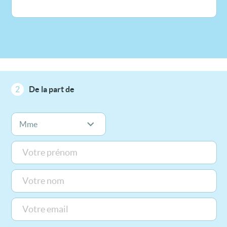
2
De la part de