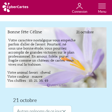
Connexion
Anniversaire
Fête du jour
Amour
Amitié
Merci
Toutes les cartes
21 octobre